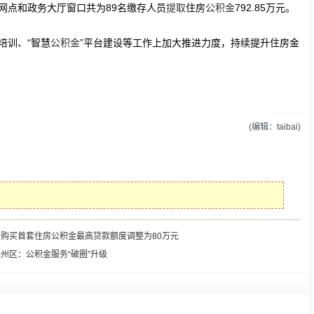
网点和政务大厅窗口共为89名缴存人员
提取
住房
公积金
792.85万元。
培训、“智慧
公积金
”平台建设等工作上加大推进力度，持续提升住房金
(编辑：taibai)
购买首套住房公积金最高贷款额度调整为80万元
州区：公积金服务“破圈”升级