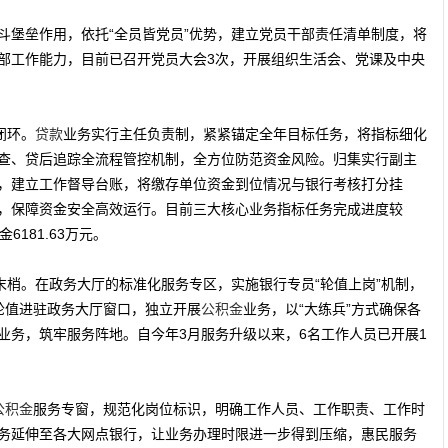
斗堡垒作用，依托“全员皆党员”优势，建立党员干部责任清单制度，将
部工作能力，目前已召开党员大会3次，开展组织生活会、党课及中央
闭环。
贷款
业务实行主任负责制，紧紧锚定全年目标任务，将指标细化
查、贷后追踪全流程管控机制，全方位防范资金风险。归集实行副主
，建立工作督导台账，将缴存单位资金到位情况与银行考核打分挂
，保障资金安全高效运行。目前三大核心业务指标任务完成进度较
金6181.63万元。
惠民末梢。在政务大厅的标准化服务专区，实施银行专员“轮值上岗”机制，
轮值进驻政务大厅窗口，独立开展
公积金
业务，以“大练兵”方式确保各
业务，筑牢服务阵地。自今年3月服务升级以来，6名工作人员已开展1
公积金
服务专窗，规范化岗位标识，明确工作人员、工作职责、工作时
务延伸至各大网点银行，让业务办理时限进一步得到压缩，惠民服务