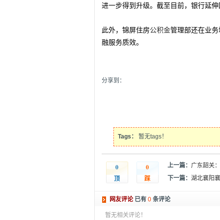
进一步得到升级。截至目前，银行延伸
此外，锦屏住房
公积金
管理部还在业务
融服务质效。
分享到：
Tags：
暂无tags！
上一篇：
广东韶关：
0
0
顶
踩
下一篇：
湖北襄阳襄
网友评论
已有
0
条评论
暂无相关评论！