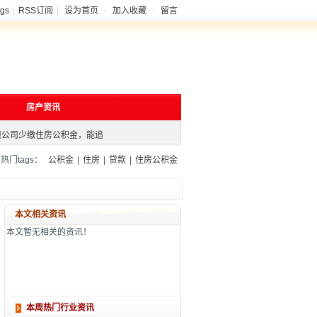
gs
|
RSS订阅
|
设为首页
-
加入收藏
-
留言
房产资讯
现公司少缴住房公积金，能追
青海省各城市实现住房公积金
积金新政落地
门tags：
公积金
|
住房
|
贷款
|
住房公积金
现公司少缴住房公积金，能追
青海省各城市实现住房公积金
积金新政落地
本文相关资讯
本文暂无相关的资讯！
本周热门行业资讯