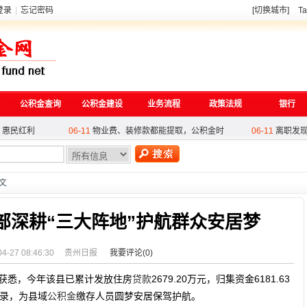
登录
|
忘记密码
[切换城市]
Ta
公积金查询
公积金建设
业务流程
政策法规
银行
 惠民红利
06-11
物业费、装修款都能提取，公积金时
06-11
离职发
理条例（修
05-27
酒泉公积金筑牢审核'三道防线',谱
05-25
西安与
政策
04-27
“一次办、快乐享”！苏州苏锦街道
04-27
温州公
热
 惠民红利
06-11
物业费、装修款都能提取，公积金时
06-11
离职发
理条例（修
05-27
酒泉公积金筑牢审核'三道防线',谱
05-25
西安与
正文
政策
04-27
“一次办、快乐享”！苏州苏锦街道
04-27
温州公
部深耕“三大阵地”护航群众安居梦
04-27 08:46:30
贵州日报
我要评论(
0
)
获悉，今年该县已累计发放住房
贷款
2679.20万元，归集资金6181.63
录，为县域
公积金
缴存人员圆梦安居保驾护航。