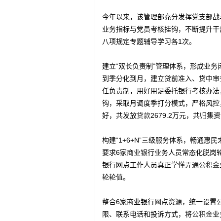
今年以来，该管理部充分发挥党支部战
业务指标与党员考核挂钩，不断提升干
八项规定专题辅导学习各1次。
建立“双长负责制”管理体系，形成业务
到季分化到月，建立贷前准入、贷中审
任负责制，用好用足委托银行考核办法
钩，采取月调度季打分模式，严格风控
好，共发放
贷款
2679.2万元，共归集资
构建“1+6+N”三级服务体系，畅通
要求6家商业银行业务人员常态化脱岗
银行网点工作人员真正学懂弄通
公积金
轮轮值。
整合6家商业银行网点资源，统一设置
限、联系电话和投诉方式，将
公积金
业