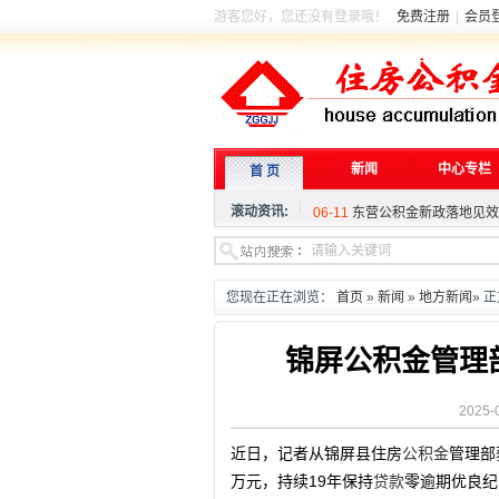
游客您好，您还没有登录哦！
免费注册
|
会员
新闻
中心专栏
首 页
06-11
东营公积金新政落地见效
滚动资讯:
06-06
住建部就《住房公积金管
04-27
多地优化调整住房公积金
06-11
东营公积金新政落地见效
06-06
住建部就《住房公积金管
您现在正在浏览：
首页
»
新闻
»
地方新闻
» 
04-27
多地优化调整住房公积金
锦屏公积金管理
2025-
近日，记者从锦屏县住房
公积金
管理部
万元，持续19年保持
贷款
零逾期优良纪