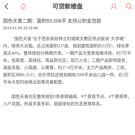
可贷款楼盘
国色天香二期：面积83-206平 支持公积金贷款
2014-01-06 10:18:48
“国色天香”位于西安高校林立的城南文教区热点板块“大学城”
内，陕师大对面。总占地面积237亩、规划建筑面积约33万?、绿化率
高达40%。整体规划分两期开发，一期产品为宽景电梯洋房，约7万平
米，低密度、高绿化、高品质社区，现已入住；二期产品即将面世，
涵盖多层、小高层、公寓等，约27.8万平米，主力产品两房、三房，
面积区间80-353?。另外项目还规划拥有2000平米幼儿园一所、近3万
平米大型时尚商业街等完善配套。
国色天香社区整体规划3条景观轴线、9个景观节点、4个景观带，
入户花园，形成丰富多彩、层层绿化的生态景观体系。