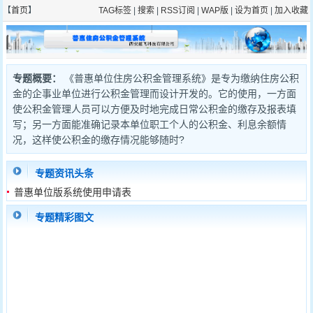
【
首页
】
TAG标签
|
搜索
|
RSS订阅
|
WAP版
|
设为首页
|
加入收藏
专题概要：
《普惠单位住房公积金管理系统》是专为缴纳住房公积
金的企事业单位进行公积金管理而设计开发的。它的使用，一方面
使公积金管理人员可以方便及时地完成日常公积金的缴存及报表填
写；另一方面能准确记录本单位职工个人的公积金、利息余额情
况，这样使公积金的缴存情况能够随时?
专题资讯头条
普惠单位版系统使用申请表
1
2
专题精彩图文