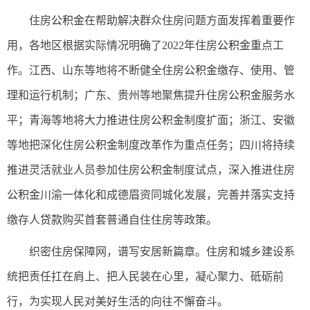
住房
公积金
在帮助解决群众住房问题方面发挥着重要作
用，各地区根据实际情况明确了2022年住房
公积金
重点工
作。江西、山东等地将不断健全住房
公积金
缴存、使用、管
理和运行机制；广东、贵州等地聚焦提升住房
公积金
服务水
平；青海等地将大力推进住房
公积金
制度扩面；浙江、安徽
等地把深化住房
公积金
制度改革作为重点任务；四川将持续
推进灵活就业人员参加住房
公积金
制度试点，深入推进住房
公积金
川渝一体化和成德眉资同城化发展，完善并落实支持
缴存人
贷款
购买首套普通自住住房等政策。
织密住房保障网，谱写安居新篇章。住房和城乡建设系
统把责任扛在肩上、把人民装在心里，凝心聚力、砥砺前
行，为实现人民对美好生活的向往不懈奋斗。